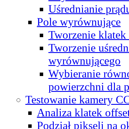
Uśrednianie prąd
Pole wyrównujące
Tworzenie klate
Tworzenie uśredn
wyrównującego
Wybieranie równo
powierzchni dla 
Testowanie kamery C
Analiza klatek offs
Podział pikseli na 